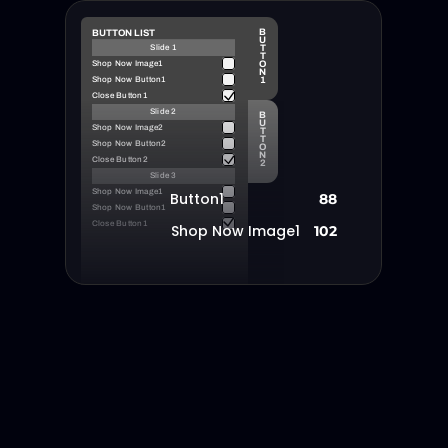
B
BUTTON LIST
U
Slide 1
T
T
Shop Now Image1
O
N
Shop Now Button1
1
Close Button1
Slide 2
B
U
Shop Now Image2
T
T
Shop Now Button2
O
N
Close Button2
2
Slide 3
Shop Now Image1
Button1
88
Shop Now Button1
Close Button1
Shop Now Image1
102