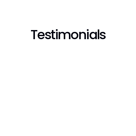
Styling
Styling
Testimonials
NAVER WEBTOON
Entertainment
적극적으로 템플릿 제작 및 반영해주시
IAM S
의 
고, 네이버웹툰에 필요한 사용성을 높여
활용하여
를 
주셔서 내부에서 직접 템플릿 코드를 개
수신동의
 실
발하는 리소스 부담 없이 네이버웹툰의 
에 최적
의 
UI/브랜드 가이드에 맞는 다양한 메시징
습니다.
과, 
을 테스트할 수 있게 된 점에서 만족도가 
특히 트
이 
높습니다.
모션 팝
시도한 